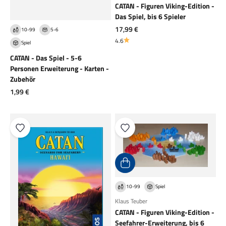
CATAN - Figuren Viking-Edition -
Das Spiel, bis 6 Spieler
Angebot
17,99 €
10-99
5-6
4.6
Spiel
CATAN - Das Spiel - 5-6
Personen Erweiterung - Karten -
Zubehör
Angebot
1,99 €
10-99
Spiel
Klaus Teuber
CATAN - Figuren Viking-Edition -
Seefahrer-Erweiterung, bis 6