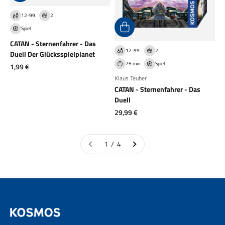
12-99
2
Spiel
CATAN - Sternenfahrer - Das
12-99
2
Duell Der Glücksspielplanet
75 min
Spiel
Angebot
1,99 €
Klaus Teuber
CATAN - Sternenfahrer - Das
Duell
Angebot
29,99 €
1 / 4