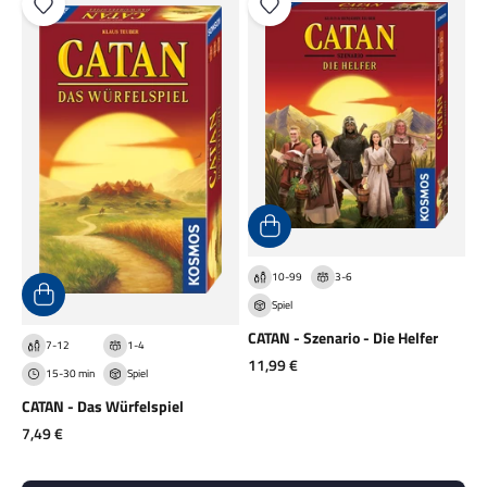
10-99
3-6
Spiel
CATAN - Szenario - Die Helfer
7-12
1-4
Angebot
11,99 €
15-30 min
Spiel
CATAN - Das Würfelspiel
Angebot
7,49 €