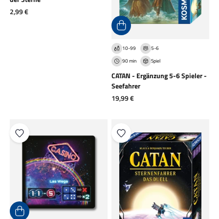
Angebot
2,99 €
10-99
5-6
90 min
Spiel
CATAN - Ergänzung 5-6 Spieler -
Seefahrer
Angebot
19,99 €