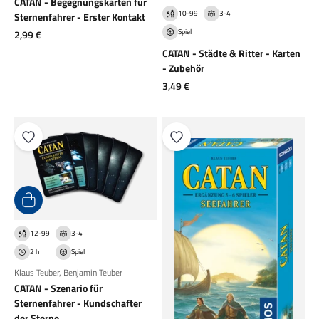
CATAN - Begegnungskarten für
10-99
3-4
Sternenfahrer - Erster Kontakt
Spiel
Angebot
2,99 €
CATAN - Städte & Ritter - Karten
- Zubehör
Angebot
3,49 €
12-99
3-4
2 h
Spiel
Klaus Teuber
,
Benjamin Teuber
CATAN - Szenario für
Sternenfahrer - Kundschafter
der Sterne