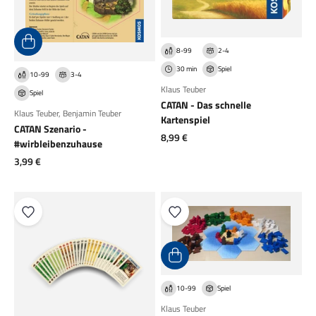
8-99
2-4
30 min
Spiel
10-99
3-4
Klaus Teuber
Spiel
CATAN - Das schnelle
Klaus Teuber
,
Benjamin Teuber
Kartenspiel
CATAN Szenario -
Angebot
8,99 €
#wirbleibenzuhause
Angebot
3,99 €
10-99
Spiel
Klaus Teuber