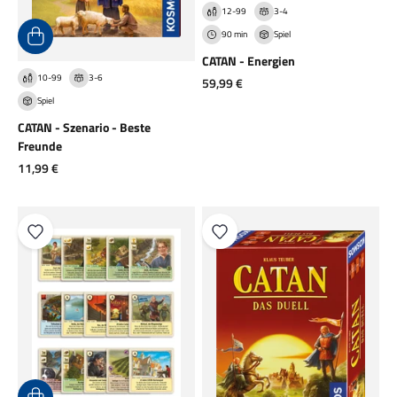
12-99
3-4
90 min
Spiel
CATAN - Energien
10-99
3-6
Angebot
59,99 €
Spiel
CATAN - Szenario - Beste
Freunde
Angebot
11,99 €