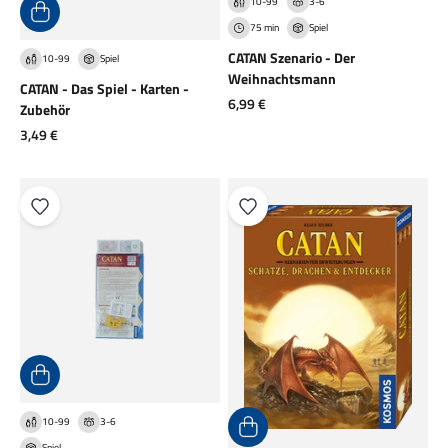
10-99
3-6
75 min
Spiel
CATAN Szenario - Der
10-99
Spiel
Weihnachtsmann
CATAN - Das Spiel - Karten -
Angebot
6,99 €
Zubehör
Angebot
3,49 €
10-99
3-6
Spiel