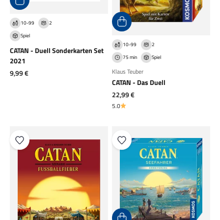
10-99
2
Spiel
10-99
2
CATAN - Duell Sonderkarten Set
75 min
Spiel
2021
Klaus Teuber
Angebot
9,99 €
CATAN - Das Duell
Angebot
22,99 €
5.0