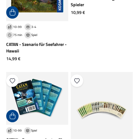
Spieler
Angebot
10,99 €
10-99
3-4
75 min
Spiel
CATAN - Szenario für Seefahrer -
Hawaii
Angebot
14,99 €
10-99
Spiel