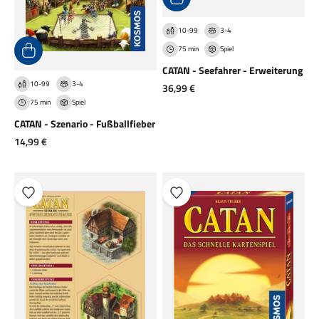
10-99
3-4
75 min
Spiel
CATAN - Seefahrer - Erweiterung
10-99
3-4
Angebot
36,99 €
75 min
Spiel
CATAN - Szenario - Fußballfieber
Angebot
14,99 €