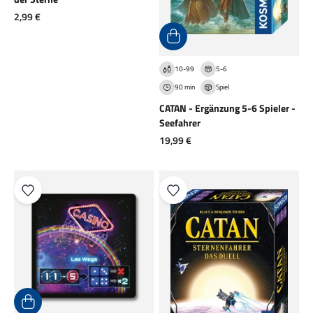
Angebot
2,99 €
10-99
5-6
90 min
Spiel
CATAN - Ergänzung 5-6 Spieler -
Seefahrer
Angebot
19,99 €