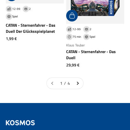
12-99
2
Spiel
CATAN - Sternenfahrer - Das
12-99
2
Duell Der Glücksspielplanet
75 min
Spiel
Angebot
1,99 €
Klaus Teuber
CATAN - Sternenfahrer - Das
Duell
Angebot
29,99 €
1 / 4