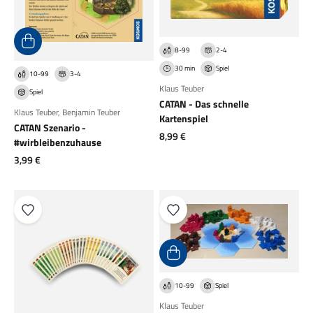
8-99
2-4
30 min
Spiel
10-99
3-4
Klaus Teuber
Spiel
CATAN - Das schnelle
Klaus Teuber
,
Benjamin Teuber
Kartenspiel
CATAN Szenario -
Angebot
8,99 €
#wirbleibenzuhause
Angebot
3,99 €
10-99
Spiel
Klaus Teuber