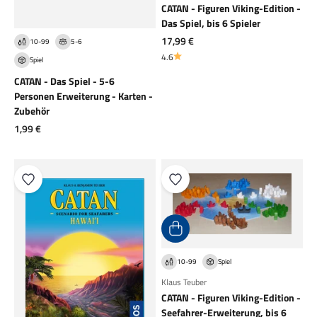
CATAN - Figuren Viking-Edition -
Das Spiel, bis 6 Spieler
Angebot
17,99 €
10-99
5-6
4.6
Spiel
CATAN - Das Spiel - 5-6
Personen Erweiterung - Karten -
Zubehör
Angebot
1,99 €
10-99
Spiel
Klaus Teuber
CATAN - Figuren Viking-Edition -
Seefahrer-Erweiterung, bis 6