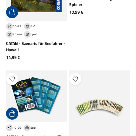
Spieler
Angebot
10,99 €
10-99
3-4
75 min
Spiel
CATAN - Szenario für Seefahrer -
Hawaii
Angebot
14,99 €
10-99
Spiel