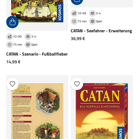
10-99
3-4
75 min
Spiel
CATAN - Seefahrer - Erweiterung
10-99
3-4
Angebot
36,99 €
75 min
Spiel
CATAN - Szenario - Fußballfieber
Angebot
14,99 €