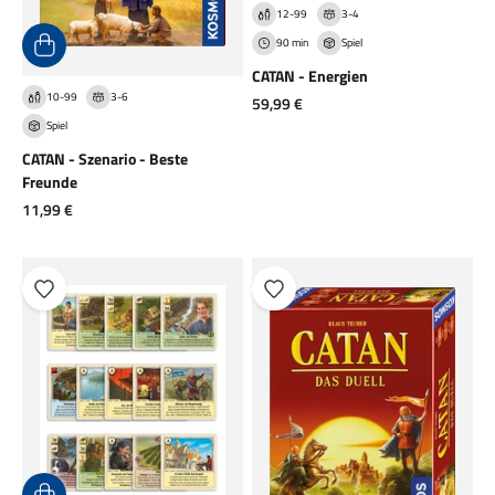
12-99
3-4
90 min
Spiel
CATAN - Energien
10-99
3-6
Angebot
59,99 €
Spiel
CATAN - Szenario - Beste
Freunde
Angebot
11,99 €