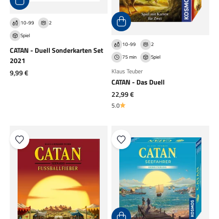
10-99
2
Spiel
10-99
2
CATAN - Duell Sonderkarten Set
75 min
Spiel
2021
Klaus Teuber
Angebot
9,99 €
CATAN - Das Duell
Angebot
22,99 €
5.0