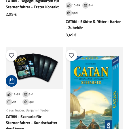
CATAN - Begegnungskarten für
10-99
3-4
Sternenfahrer - Erster Kontakt
Spiel
Angebot
2,99 €
CATAN - Städte & Ritter - Karten
- Zubehör
Angebot
3,49 €
12-99
3-4
2 h
Spiel
Klaus Teuber
,
Benjamin Teuber
CATAN - Szenario für
Sternenfahrer - Kundschafter
der Sterne