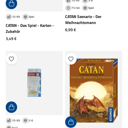
10-99
3-6
75 min
Spiel
CATAN Szenario - Der
10-99
Spiel
Weihnachtsmann
CATAN - Das Spiel - Karten -
Angebot
6,99 €
Zubehör
Angebot
3,49 €
10-99
3-6
Spiel