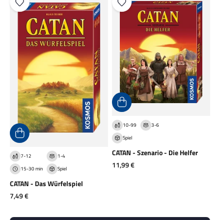
10-99
3-6
Spiel
CATAN - Szenario - Die Helfer
7-12
1-4
Angebot
11,99 €
15-30 min
Spiel
CATAN - Das Würfelspiel
Angebot
7,49 €