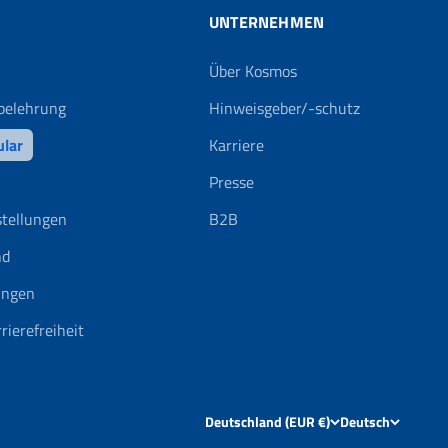
UNTERNEHMEN
Über Kosmos
belehrung
Hinweisgeber/-schutz
ular
Karriere
Presse
stellungen
B2B
nd
ungen
rierefreiheit
Deutschland (EUR €)
Deutsch