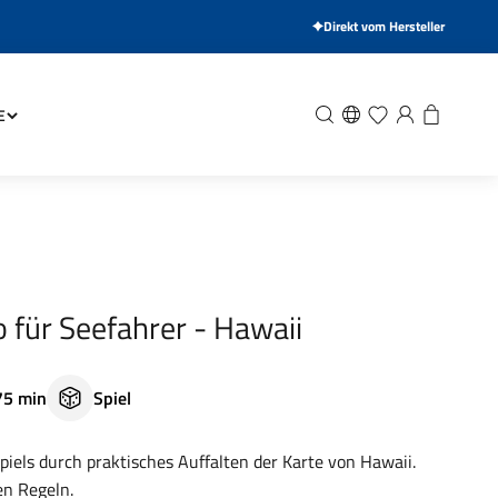
Direkt vom Hersteller
Suche
Wunschliste
Anmelden
Warenkor
E
 für Seefahrer - Hawaii
75 min
Spiel
piels durch praktisches Auffalten der Karte von Hawaii.
en Regeln.